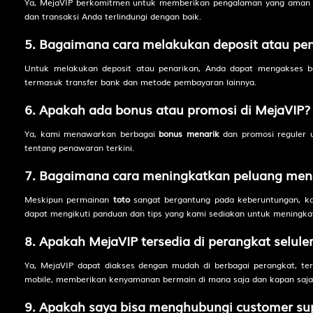
Ya, MejaVIP berkomitmen untuk memberikan pengalaman yang aman da
dan transaksi Anda terlindungi dengan baik.
5. Bagaimana cara melakukan deposit atau pen
Untuk melakukan deposit atau penarikan, Anda dapat mengakses 
termasuk transfer bank dan metode pembayaran lainnya.
6. Apakah ada bonus atau promosi di MejaVIP?
Ya, kami menawarkan berbagai
bonus menarik
dan promosi reguler 
tentang penawaran terkini.
7. Bagaimana cara meningkatkan peluang men
Meskipun permainan
toto
sangat bergantung pada keberuntungan, ka
dapat mengikuti panduan dan tips yang kami sediakan untuk meningk
8. Apakah MejaVIP tersedia di perangkat selule
Ya, MejaVIP dapat diakses dengan mudah di berbagai perangkat, ter
mobile, memberikan kenyamanan bermain di mana saja dan kapan saja
9. Apakah saya bisa menghubungi customer su