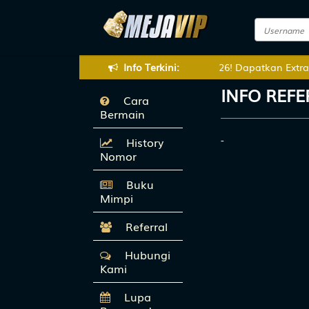
 di Mejavip Situs Slot Toto Terbaik 2026! Dapatkan Extra Bonus
Info Terkini:
INFO REFE
Cara
Bermain
-
History
Nomor
Buku
Mimpi
Referral
Hubungi
Kami
Lupa