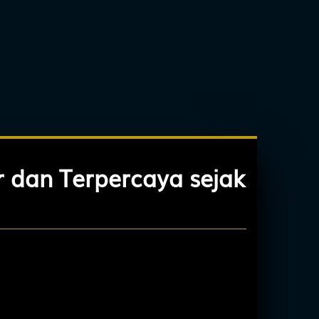
ar dan Terpercaya sejak