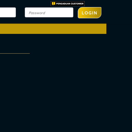
LOGIN