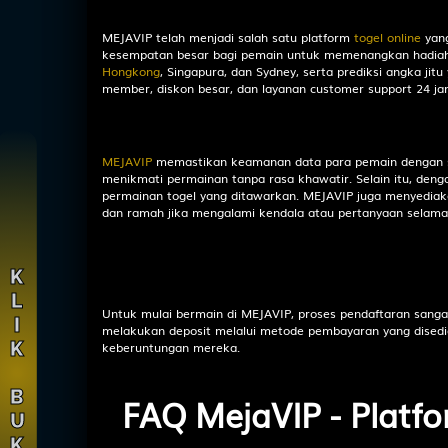
MEJAVIP telah menjadi salah satu platform
togel online
yang
kesempatan besar bagi pemain untuk memenangkan hadiah f
Hongkong
, Singapura, dan Sydney, serta prediksi angka jit
member, diskon besar, dan layanan customer support 24 j
MEJAVIP
memastikan keamanan data para pemain dengan sist
menikmati permainan tanpa rasa khawatir. Selain itu, de
permainan togel yang ditawarkan. MEJAVIP juga menyedia
dan ramah jika mengalami kendala atau pertanyaan selama
KLIK BUKA
Untuk mulai bermain di MEJAVIP, proses pendaftaran sangat
melakukan deposit melalui metode pembayaran yang disedia
keberuntungan mereka.
FAQ MejaVIP - Platfo