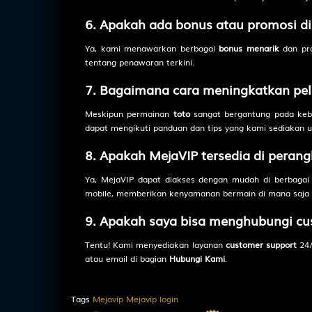
6. Apakah ada bonus atau promosi di
Ya, kami menawarkan berbagai
bonus menarik
dan pro
tentang penawaran terkini.
7. Bagaimana cara meningkatkan pe
Meskipun permainan
toto
sangat bergantung pada keb
dapat mengikuti panduan dan tips yang kami sediakan
8. Apakah MejaVIP tersedia di perang
Ya, MejaVIP dapat diakses dengan mudah di berbagai 
mobile, memberikan kenyamanan bermain di mana saja 
9. Apakah saya bisa menghubungi cu
Tentu! Kami menyediakan layanan
customer support
24/
atau email di bagian
Hubungi Kami
.
Tags
Mejavip
Mejavip login