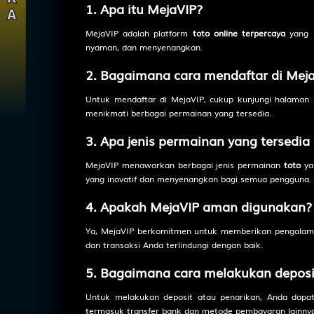
1. Apa itu MejaVIP?
MejaVIP adalah platform
toto online terpercaya
yang m
nyaman, dan menyenangkan.
2. Bagaimana cara mendaftar di Mej
Untuk mendaftar di MejaVIP, cukup kunjungi halaman
menikmati berbagai permainan yang tersedia.
3. Apa jenis permainan yang tersedia
MejaVIP menawarkan berbagai jenis permainan
toto
ya
yang inovatif dan menyenangkan bagi semua pengguna.
4. Apakah MejaVIP aman digunakan?
Ya, MejaVIP berkomitmen untuk memberikan pengalama
dan transaksi Anda terlindungi dengan baik.
5. Bagaimana cara melakukan deposit
Untuk melakukan deposit atau penarikan, Anda dap
termasuk transfer bank dan metode pembayaran lainnya