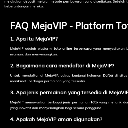
melakukan deposit melalui metode pembayaran yang disediakan. Setelah t
keberuntungan mereka.
FAQ MejaVIP - Platform To
1. Apa itu MejaVIP?
MejaVIP adalah platform
toto online terpercaya
yang menyediakan b
nyaman, dan menyenangkan.
2. Bagaimana cara mendaftar di MejaVIP?
Untuk mendaftar di MejaVIP, cukup kunjungi halaman
Daftar
di situs
menikmati berbagai permainan yang tersedia.
3. Apa jenis permainan yang tersedia di MejaVI
MejaVIP menawarkan berbagai jenis permainan
toto
yang menarik dan
yang inovatif dan menyenangkan bagi semua pengguna.
4. Apakah MejaVIP aman digunakan?