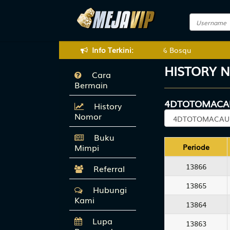
! Dapatkan Extra Bonus Welcome 100% Bosqu
Info Terkini:
HISTORY 
Cara
Bermain
4DTOTOMACA
History
Nomor
Buku
Mimpi
Periode
13866
Referral
13865
Hubungi
Kami
13864
Lupa
13863