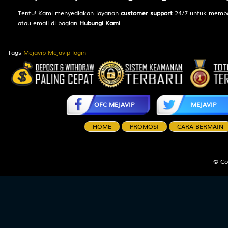
Tentu! Kami menyediakan layanan
customer support
24/7 untuk memba
atau email di bagian
Hubungi Kami
.
Tags
Mejavip
Mejavip login
OFC MEJAVIP
MEJAVIP
HOME
PROMOSI
CARA BERMAIN
© Co