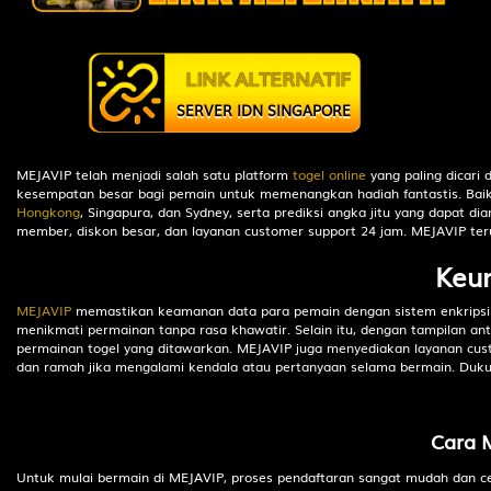
LINK ALTERNATIF
SERVER IDN SINGAPORE
MEJAVIP telah menjadi salah satu platform
togel online
yang paling dicari
kesempatan besar bagi pemain untuk memenangkan hadiah fantastis. Bai
Hongkong
, Singapura, dan Sydney, serta prediksi angka jitu yang dapat di
member, diskon besar, dan layanan customer support 24 jam. MEJAVIP te
Keu
MEJAVIP
memastikan keamanan data para pemain dengan sistem enkripsi ya
menikmati permainan tanpa rasa khawatir. Selain itu, dengan tampilan 
permainan togel yang ditawarkan. MEJAVIP juga menyediakan layanan cu
dan ramah jika mengalami kendala atau pertanyaan selama bermain. Duku
Cara 
Untuk mulai bermain di MEJAVIP, proses pendaftaran sangat mudah dan cep